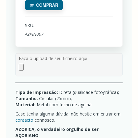
-
COMPRAR
AZOREAN
DREAM
T-
SKU:
SHIRTS
AZORICA
AZPIN007
-
AZOREAN
DREAM
Faça o upload de seu ficheiro aqui
Tipo de Impressão:
Direta (qualidade fotográfica);
Tamanho:
Circular (25mm);
Material:
Metal com fecho de agulha.
Caso tenha alguma dúvida, não hesite em entrar em
contacto
connosco.
AZORICA, o verdadeiro orgulho de ser
AÇORIANO