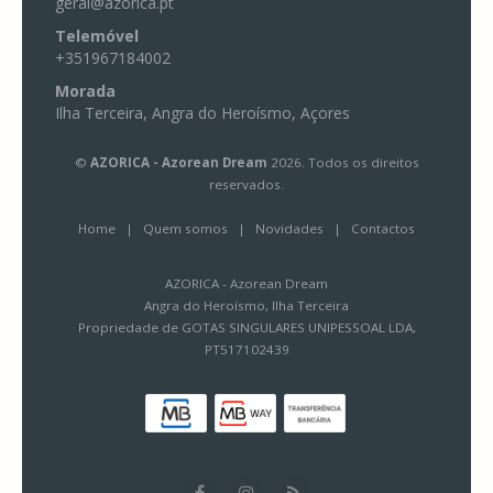
geral@azorica.pt
Telemóvel
+351967184002
Morada
Ilha Terceira, Angra do Heroísmo, Açores
©
AZORICA - Azorean Dream
2026. Todos os direitos
reservados.
Home
|
Quem somos
|
Novidades
|
Contactos
AZORICA - Azorean Dream
Angra do Heroísmo, Ilha Terceira
Propriedade de GOTAS SINGULARES UNIPESSOAL LDA,
PT517102439