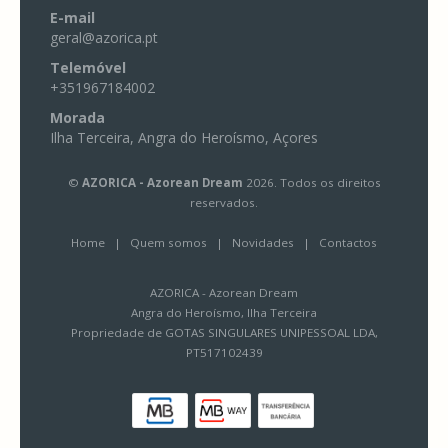
E-mail
geral@azorica.pt
Telemóvel
+351967184002
Morada
Ilha Terceira, Angra do Heroísmo, Açores
©
AZORICA - Azorean Dream
2026. Todos os direitos
reservados.
Home
|
Quem somos
|
Novidades
|
Contactos
AZORICA - Azorean Dream
Angra do Heroísmo, Ilha Terceira
Propriedade de GOTAS SINGULARES UNIPESSOAL LDA,
PT517102439