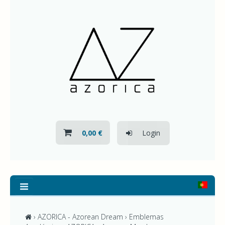
HOME
QUEM SOMOS
NOVIDADES
CONTACTOS
0,00 €
Login
TODOS
OS
PRODUTOS
AZORICA
-
›
AZORICA - Azorean Dream
› Emblemas
AZOREAN