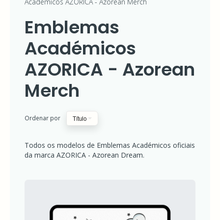
Académicos AZORICA - Azorean Merch
DREAM
Emblemas
BONÉ
AZORICA
-
Académicos
AZOREAN
DREAM
AZORICA - Azorean
CANECAS
AZORICA
-
Merch
AZOREAN
DREAM
Emblemas
EMBLEMAS
ACADÉMICOS
Ordenar por
Título
Académicos
AZORICA
-
AZORICA
AZOREAN
MERCH
Todos os modelos de Emblemas Académicos oficiais
-
da marca AZORICA - Azorean Dream.
PINS
Azorean
ACADÉMICOS
AZORICA
Merch
-
AZOREAN
MERCH
PORTA
CHAVES
AZORICA