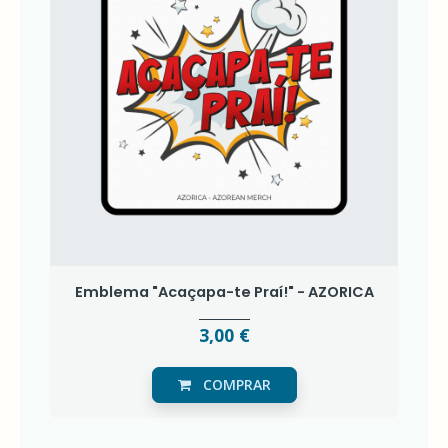
-
AZOREAN
DREAM
T-
SHIRTS
AZORICA
-
AZOREAN
DREAM
BILHETEIRA
AZORICA
DATAS
COMEMORATIVAS
Emblema "Acaçapa-te Praí!" - AZORICA
FALA
QUEM
SABE
3,00 €
PRODUTOS
COMPRAR
PERSONALIZADOS