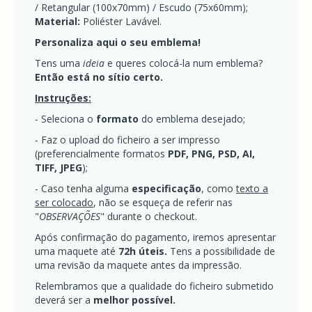
/ Retangular (100x70mm) / Escudo (75x60mm);
Material:
Poliéster Lavável.
Personaliza aqui o seu emblema!
Tens uma
ideia
e queres colocá-la num emblema?
Então está no sítio certo.
Instruções:
- Seleciona o
formato
do emblema desejado;
- Faz o upload do ficheiro a ser impresso
(preferencialmente formatos
PDF, PNG, PSD, AI,
TIFF, JPEG
);
- Caso tenha alguma
especificação
, como
texto a
ser colocado
, não se esqueça de referir nas
"
OBSERVAÇÕES
" durante o checkout.
Após confirmação do pagamento, iremos apresentar
uma maquete até
72h úteis.
Tens a possibilidade de
uma revisão da maquete antes da impressão.
Relembramos que a qualidade do ficheiro submetido
deverá ser a
melhor possível.