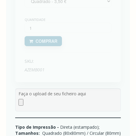
-
AZOREAN
DREAM
QUANTIDADE
T-
SHIRTS
AZORICA
-
AZOREAN
COMPRAR
DREAM
SKU:
AZEMB001
Faça o upload de seu ficheiro aqui
Tipo de Impressão -
Direta (estampado);
Tamanhos:
Quadrado (80x80mm) / Circular (80mm)