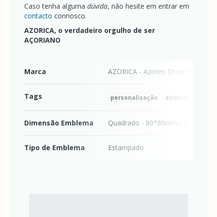
Caso tenha alguma
dúvida
, não hesite em entrar em
contacto
connosco.
AZORICA, o verdadeiro orgulho de ser
AÇORIANO
Marca
AZORICA - Azoren Dream
Tags
personalização
azorica
emble
Dimensão Emblema
Quadrado - 80*80mm / Circular -
Tipo de Emblema
Estampado
Características