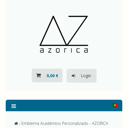
HOME
QUEM SOMOS
NOVIDADES
CONTACTOS
0,00 €
Login
TODOS
OS
PRODUTOS
AZORICA
-
› Emblema Académico Personalizado - AZORICA
AZOREAN