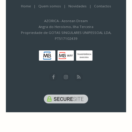
Home
|
Quem somos
|
Novidades
|
Contactos
AZORICA - Azorean Dream
Angra do Heroísmo, Ilha Terceira
Propriedade de GOTAS SINGULARES UNIPESSOAL LDA,
PT517102439