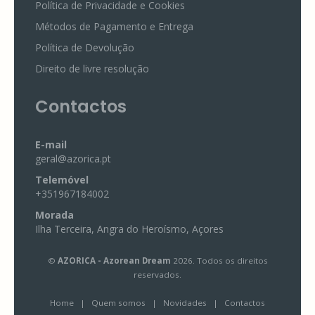
Política de Privacidade e Cookies
Métodos de Pagamento e Entrega
Política de Devolução
Direito de livre resolução
Contactos
E-mail
geral@azorica.pt
Telemóvel
+351967184002
Morada
Ilha Terceira, Angra do Heroísmo, Açores
©
AZORICA - Azorean Dream
2026. Todos os direitos
reservados.
Home
|
Quem somos
|
Novidades
|
Contactos