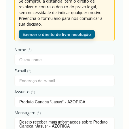
Se comprou à distância, tem o direito de
-
resolver o contrato dentro do prazo legal,
AZOREAN
DREAM
sem necessidade de indicar qualquer motivo.
Preencha o formulário para nos comunicar a
T-
sua decisão.
SHIRTS
AZORICA
-
Exercer o direito de livre resolução
AZOREAN
DREAM
Nome
(*)
E-mail
(*)
Assunto
(*)
Mensagem
(*)