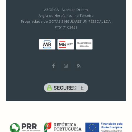
AZORICA - Azorean Dream
Angra do Heroísmo, Ilha Terceira
Propriedade de GOTAS SINGULARES UNIPESSOAL LDA,
PT517102439