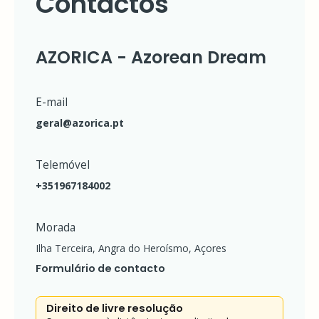
Contactos
DREAM
BONÉ
AZORICA
BILHETEIRA
AZORICA - Azorean Dream
-
AZORICA
AZOREAN
DREAM
DATAS
CANECAS
COMEMORATIVAS
E-mail
AZORICA
-
geral@azorica.pt
AZOREAN
FALA
DREAM
QUEM
SABE
EMBLEMAS
Telemóvel
ACADÉMICOS
AZORICA
PRODUTOS
+351967184002
-
PERSONALIZADOS
AZOREAN
MERCH
Morada
PINS
ACADÉMICOS
Ilha Terceira, Angra do Heroísmo, Açores
AZORICA
-
Formulário de contacto
AZOREAN
MERCH
PORTA
Direito de livre resolução
CHAVES
AZORICA